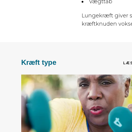
Vægttab
Lungekræft giver s
kræftknuden vokse
Kræft type
LÆS