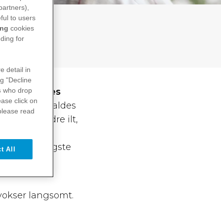
partners),
ful to users
ing
cookies
ding for
e detail in
ng "Decline
s
who drop
 det kan føres
ase click on
uftvejene, kaldes
please read
for få mindre ilt,
den mest
n næst hyppigste
t All
nd.
 vokser langsomt.