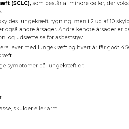
æft (SCLC),
som består af mindre celler, der voks
.
e skyldes lungekræft rygning, men i 2 ud af 10 sky
r også andre årsager. Andre kendte årsager er pa
on, og udsættelse for asbeststøv.
re lever med lungekræft og hvert år får godt 4.
ræft.
ge symptomer på lungekræft er:
yt
asse, skulder eller arm