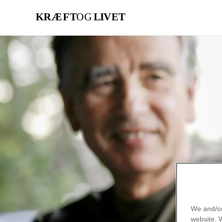
Gå
til
hovedindhold
We and/or
website.