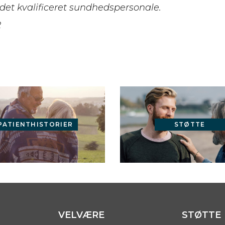
det kvalificeret sundhedspersonale.
2
PATIENTHISTORIER
STØTTE
VELVÆRE
STØTTE