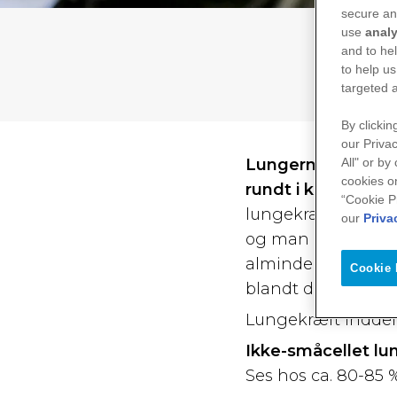
secure an
use
analy
and to he
to help us
targeted 
By clickin
our Privac
All" or by
Lungerne sørger for
cookies o
rundt i kroppen.
On
“Cookie P
lungekræft. Lungek
our
Priva
og man kan få svæ
almindelige kræft
Cookie 
blandt danske kvi
Lungekræft inddele
Ikke-småcellet lu
Ses hos ca. 80-85 %