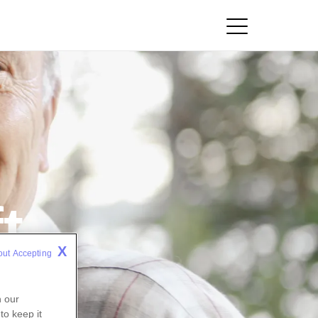
t
X
out Accepting 
n our
to keep it