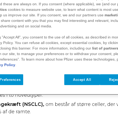
d these are always on. If you consent (where applicable), we (and our 
tics
cookies to measure website use, to learn what content is most use
lp us improve our site. If you consent, we and our partners use
market
 share content with you that you may find interesting and relevant, inclu
advertising and on social media.
g "Accept All", you consent to the use of all cookies, as described in mor
y Policy. You can refuse all cookies, except essential cookies, by clicki
 closing this banner. For more information, including our
list of partner
, at vi kan trække vejret og at blodet får ilt, så
n our site, to manage your preferences or to withdraw your consent, ple
dartede svulster
,
som opstår i lungerne og/eller l
references”. To learn more about how Pfizer uses these technologies, 
ræft svækker lungernes funktion og blodet vil der
cy Policy
.
rere ved at trække vejret. Lungekræft er den an
form i Danmark, og er den type kræft, som er de
Preferences
Accept All
Rejec
nder, og den tredjehyppigste blandt danske mæ
s i to hovedtyper:
ngekræft (NSCLC),
om består af større celler, der
 af de ramte.