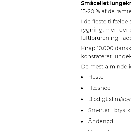
Småcellet lungekr
15-20 % af de ramte
I de fleste tilfæld
rygning, men der e
luftforurening, rad
Knap 10.000 danske
konstateret lungek
De mest almindeli
Hoste
Hæshed
Blodigt slim/sp
Smerter i brystk
Åndenød