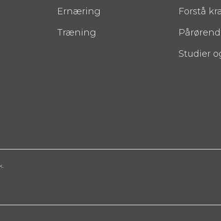
Ernæring
Forstå kr
Træning
Pårørend
Studier o
k.