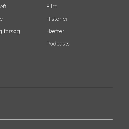
æft
Film
e
Historier
g forsøg
Hæfter
Podcasts