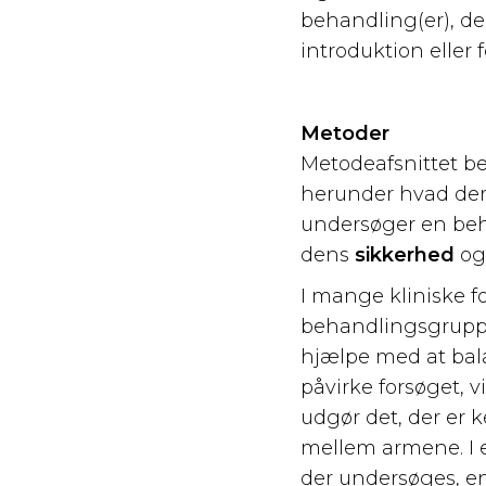
behandling(er), der
introduktion eller 
Metoder
Metodeafsnittet be
herunder hvad der 
undersøger en be
dens
sikkerhed
o
I mange kliniske fo
behandlingsgrupper
hjælpe med at bala
påvirke forsøget, 
udgør det, der er
mellem armene. I e
der undersøges, e