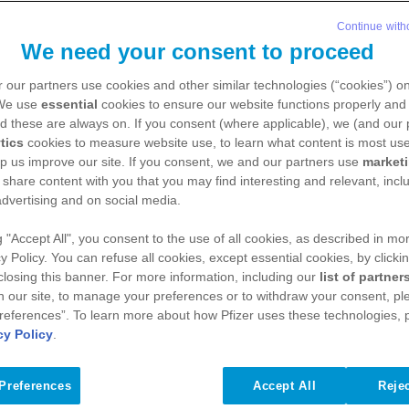
Continue with
We need your consent to proceed
 our partners use cookies and other similar technologies (“cookies”) o
 We use
essential
cookies to ensure our website functions properly and 
d these are always on. If you consent (where applicable), we (and our 
tics
cookies to measure website use, to learn what content is most use
lp us improve our site. If you consent, we and our partners use
market
 share content with you that you may find interesting and relevant, inclu
advertising and on social media.
ser du et abstract til 
g "Accept All", you consent to the use of all cookies, as described in mor
y Policy. You can refuse all cookies, except essential cookies, by clicki
ion om kliniske forsøg
 closing this banner. For more information, including our
list of partner
n our site, to manage your preferences or to withdraw your consent, ple
references”. To learn more about how Pfizer uses these technologies, 
S
cy Policy
.
 giver information om kræftforskning. Der er man
Preferences
Accept All
Rejec
g, som er publiceret i forskningsartikler, herunder