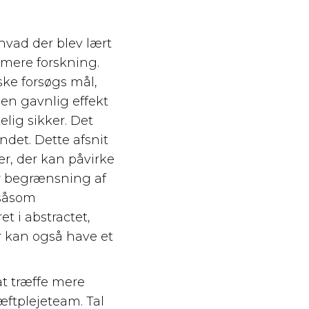
hvad der blev lært
l mere forskning.
iske forsøgs mål,
en gavnlig effekt
lig sikker. Det
ndet. Dette afsnit
, der kan påvirke
r begrænsning af
 såsom
t i abstractet,
r kan også have et
at træffe mere
ftplejeteam. Tal