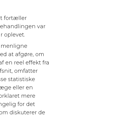
t fortæller
sbehandlingen var
 oplevet.
sammenligne
med at afgøre, om
f en reel effekt fra
snit, omfatter
sse statistiske
æge eller en
orklaret mere
ngelig for det
 som diskuterer de