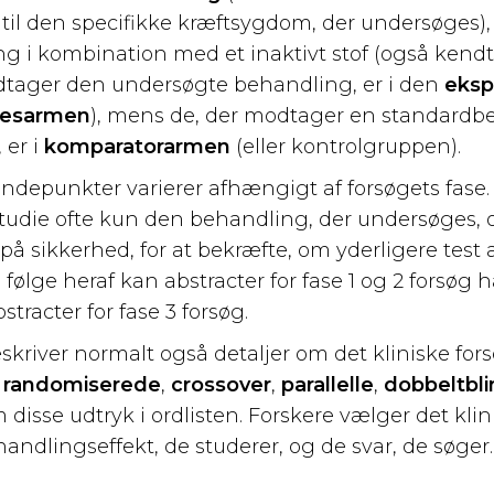
til den specifikke kræftsygdom, der undersøges), 
g i kombination med et inaktivt stof (også ken
dtager den undersøgte behandling, er i den
eksp
sesarmen
), mens de, der modtager en standard
 er i
komparatorarmen
(eller kontrolgruppen).
depunkter varierer afhængigt af forsøgets fase.
 studie ofte kun den behandling, der undersøges
 på sikkerhed, for at bekræfte, om yderligere tes
følge heraf kan abstracter for fase 1 og 2 forsøg 
tracter for fase 3 forsøg.
skriver normalt også detaljer om det kliniske for
m
randomiserede
,
crossover
,
parallelle
,
dobbeltbl
 disse udtryk i ordlisten. Forskere vælger det kli
andlingseffekt, de studerer, og de svar, de søger.