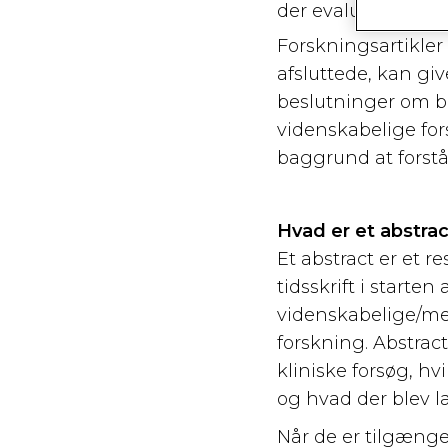
der evaluerer pote
Forskningsartikler
afsluttede, kan gi
beslutninger om be
videnskabelige for
baggrund at forstå
Hvad er et abstrac
Et abstract er et r
tidsskrift i starte
videnskabelige/med
forskning. Abstrac
kliniske forsøg, hv
og hvad der blev læ
Når de er tilgængel