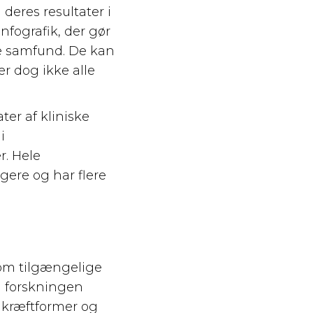
deres resultater i
nfografik, der gør
ge samfund. De kan
er dog ikke alle
ter af kliniske
i
. Hele
gere og har flere
 om tilgængelige
l forskningen
e kræftformer og