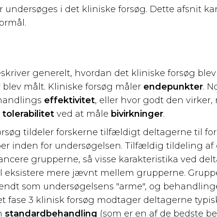
 undersøges i det kliniske forsøg. Dette afsnit k
formål.
skriver generelt, hvordan det kliniske forsøg blev
blev målt. Kliniske forsøg måler
endepunkter
. 
handlings
effektivitet
, eller hvor godt den virker
g
tolerabilitet
ved at måle
bivirkninger
.
rsøg tildeler forskerne tilfældigt deltagerne til for
 inden for undersøgelsen. Tilfældig tildeling af
ncere grupperne, så visse karakteristika ved de
vil eksistere mere jævnt mellem grupperne. Grupp
 kendt som undersøgelsens "arme", og behandling
t fase 3 klinisk forsøg modtager deltagerne typis
n
standardbehandling
(som er en af de bedste be