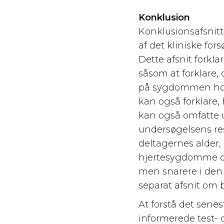
Konklusion
Konklusionsafsnitt
af det kliniske for
Dette afsnit forklar
såsom at forklare,
på sygdommen hos d
kan også forklare, 
kan også omfatte 
undersøgelsens re
deltagernes alder
hjertesygdomme osv
men snarere i den 
separat afsnit om
At forstå det sene
informerede test-