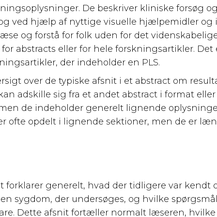
kningsoplysninger. De beskriver kliniske forsøg og 
og ved hjælp af nyttige visuelle hjælpemidler og i
se og forstå for folk uden for det videnskabeli
or abstracts eller for hele forskningsartikler. Det 
ningsartikler, der indeholder en PLS.
sigt over de typiske afsnit i et abstract om resulta
kan adskille sig fra et andet abstract i format eller 
men de indeholder generelt lignende oplysninger
er ofte opdelt i lignende sektioner, men de er læn
 forklarer generelt, hvad der tidligere var kendt
en sygdom, der undersøges, og hvilke spørgsmå
are. Dette afsnit fortæller normalt læseren, hvilk