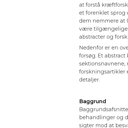
at forstå kræftfors
et forenklet sprog 
dem nemmere at læ
være tilgængelige f
abstracter og forsk
Nedenfor er en over
forsøg. Et abstract 
sektionsnavnene, 
forskningsartikler 
detaljer.
Baggrund
Baggrundsafsnittet
behandlinger og d
sigter mod at besv