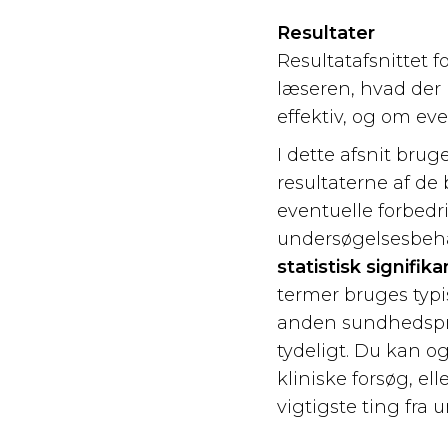
Resultater
Resultatafsnittet f
læseren, hvad der
effektiv, og om ev
I dette afsnit brug
resultaterne af de
eventuelle forbedrin
undersøgelsesbehan
statistisk signifika
termer bruges typ
anden sundhedsprof
tydeligt. Du kan og
kliniske forsøg, el
vigtigste ting fra 