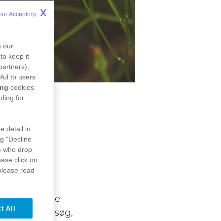
X
out Accepting 
n our
to keep it
partners),
ful to users
ing
cookies
ding for
en
e detail in
ng "Decline
s
who drop
ase click on
please read
ge forskellige
t All
 kliniske forsøg,