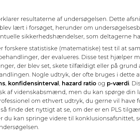
orklarer resultaterne af undersøgelsen. Dette afsni
 blev lært i forsøget, herunder om undersøgelse
entuelle sikkerhedshændelser, som deltagerne har
er forskere statistiske (matematiske) test til at 
 behandlinger, der evalueres. Disse test hjælper 
ger, der blev set, skete tilfældigt eller på grund a
dlingen. Nogle udtryk, der ofte bruges i dette af
ns
,
konfidensinterval
,
hazard ratio
og
p-værdi
. Di
isk af videnskabsmænd, men du kan spørge din l
essionel om ethvert udtryk, du gerne vil have f
så finde det nyttigt at se, om der er en PLS tilgæ
ler du kan springe videre til konklusionsafsnittet,
undersøgelsen.