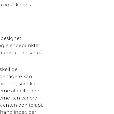
an også kaldes
 designet,
Nogle endepunkter
, mens andre ser på
skellige
 deltagere kan
ltagerne, som kan
erne af deltagere
erne kan variere
k enten den terapi,
handlinger, der