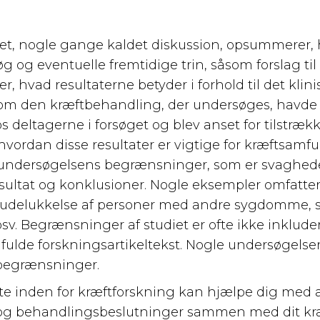
et, nogle gange kaldet diskussion, opsummerer, 
søg og eventuelle fremtidige trin, såsom forslag ti
er, hvad resultaterne betyder i forhold til det klin
 om den kræftbehandling, der undersøges, havde 
eltagerne i forsøget og blev anset for tilstrække
hvordan disse resultater er vigtige for kræftsamfu
undersøgelsens begrænsninger, som er svagheder
sultat og konklusioner. Nogle eksempler omfatte
, udelukkelse af personer med andre sygdomme,
. Begrænsninger af studiet er ofte ikke inkludere
fulde forskningsartikeltekst. Nogle undersøgelse
 begrænsninger.
ste inden for kræftforskning kan hjælpe dig med 
 og behandlingsbeslutninger sammen med dit kræ