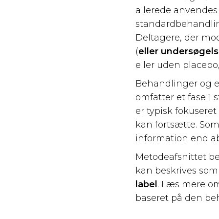
allerede anvendes 
standardbehandlin
Deltagere, der mo
(
eller undersøgel
eller uden placebo,
Behandlinger og en
omfatter et fase 1
er typisk fokuseret
kan fortsætte. Som 
information end abs
Metodeafsnittet be
kan beskrives so
label
. Læs mere om
baseret på den beh