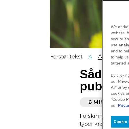
We and/or
website.
secure an
use
analy
and to he
A
A
Forstør tekst
A
to help us
targeted 
Sådan læ
By clickin
our Privac
publikat
All" or by
cookies o
“Cookie P
6 MIN. LÆS
LÆ
our
Priva
Forskningsartikler
Cookie 
typer kræftforsknin