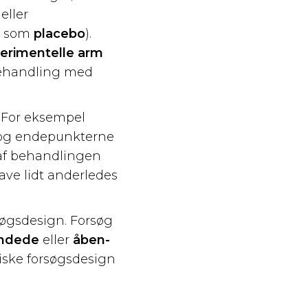
eller
dt som
placebo
).
erimentelle arm
behandling med
 For eksempel
, og endepunkterne
t af behandlingen
have lidt anderledes
søgsdesign. Forsøg
indede
eller
åben-
niske forsøgsdesign