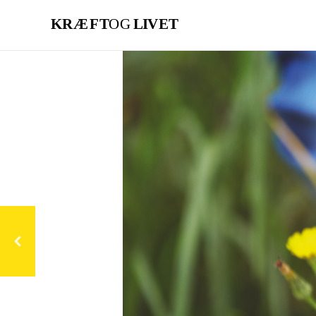
Gå
til
hovedindhold