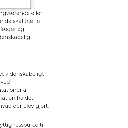
angværende eller
r de skal træffe
d læger og
idenskabelig
 et videnskabeligt
s ved
tationer af
ation fra det
hvad der blev gjort,
ttig ressource til