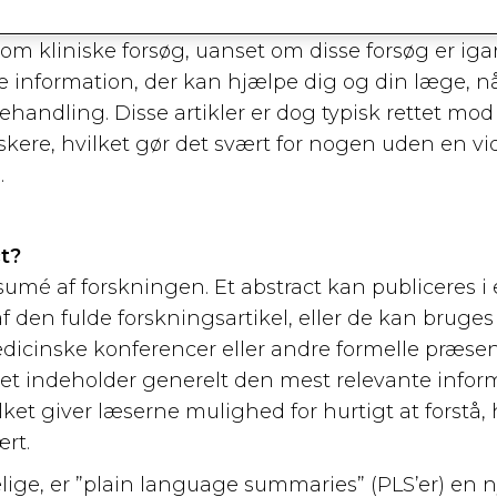
ntielle nye kræftbehandlinger.
 om kliniske forsøg, uanset om disse forsøg er ig
ve information, der kan hjælpe dig og din læge, nå
handling. Disse artikler er dog typisk rettet mo
skere, hvilket gør det svært for nogen uden en v
.
t?
esumé af forskningen. Et abstract kan publiceres i
n af den fulde forskningsartikel, eller de kan bruge
icinske konferencer eller andre formelle præsen
tet indeholder generelt den mest relevante inform
ilket giver læserne mulighed for hurtigt at forstå, 
rt.
ige, er ”plain language summaries” (PLS’er) en ny