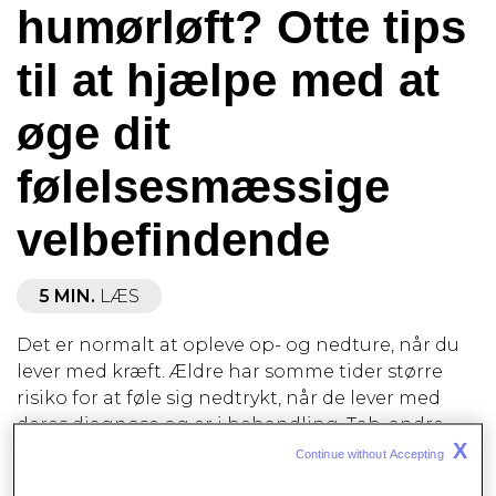
humørløft? Otte tips
til at hjælpe med at
øge dit
følelsesmæssige
velbefindende
5 MIN.
LÆS
Det er normalt at opleve op- og nedture, når du
lever med kræft. Ældre har somme tider større
risiko for at føle sig nedtrykt, når de lever med
deres diagnose og er i behandling. Tab, andre
X
sygdomme, social isolation og stress, der
Continue without Accepting 
involverer pårørende, er blot nogle af de