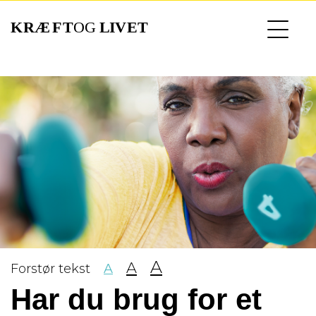
Gå
til
hovedindhold
A
A
Forstør tekst
A
Har du brug for et