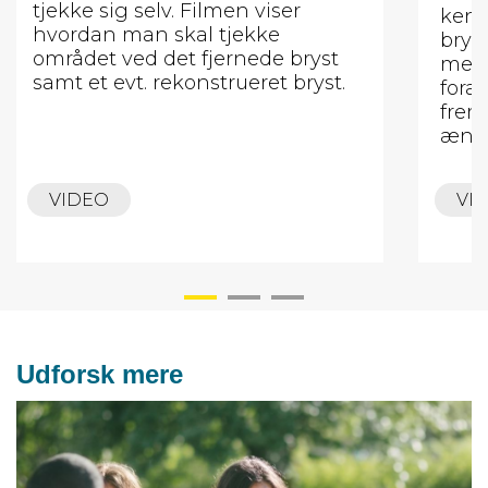
tjekke sig selv. Filmen viser
kend
hvordan man skal tjekke
brys
området ved det fjernede bryst
medf
samt et evt. rekonstrueret bryst.
fora
frem
ændr
VIDEO
VI
Udforsk mere