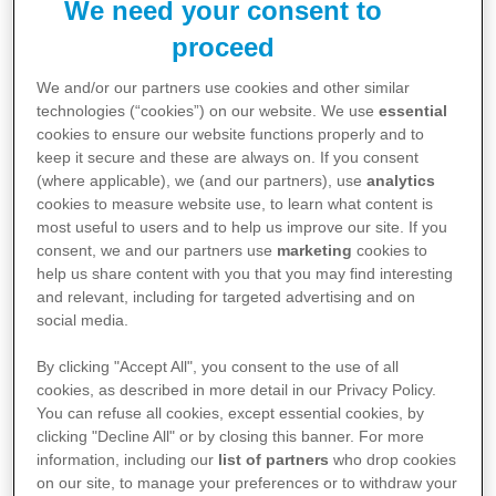
We need your consent to
problemer, som ældre kan stå overfor.
Støttepersoner kan også opleve nogle af disse
proceed
problemer, samt det stress der følger med at stå
for plejen af deres pårørende.
We and/or our partners use cookies and other similar
technologies (“cookies”) on our website. We use
essential
Den gode nyhed er, at der er nogle enkle vaner,
cookies to ensure our website functions properly and to
du kan bruge som en del af din hverdag, til at
keep it secure and these are always on. If you consent
give dig selv et humørløft. Bare det at stoppe op
(where applicable), we (and our partners), use
analytics
og acceptere dine følelser, kan have en positiv
cookies to measure website use, to learn what content is
indvirkning på dit humør.
most useful to users and to help us improve our site. If you
consent, we and our partners use
marketing
cookies to
Sådan øger du dit følelsesmæssige
help us share content with you that you may find interesting
velbefindende
and relevant, including for targeted advertising and on
social media.
Selv om kræftbehandling handler om at holde
din krop rask, er det også vigtigt at passe på dit
By clicking "Accept All", you consent to the use of all
følelsesmæssige velbefindende. Her er nogle
cookies, as described in more detail in our Privacy Policy.
idéer, der muligvis kan hjælpe.
You can refuse all cookies, except essential cookies, by
clicking "Decline All" or by closing this banner. For more
Hold tankerne beskæftiget
. Hold tankerne
information, including our
list of partners
who drop cookies
beskæftiget med hjernegymnastik, og hav det
on our site, to manage your preferences or to withdraw your