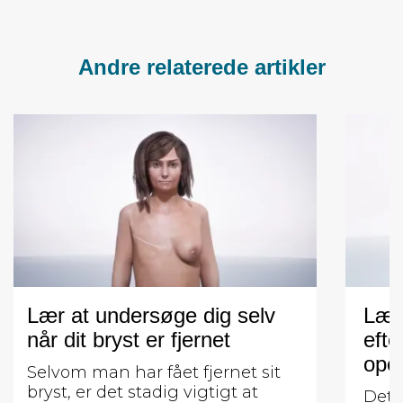
Andre relaterede artikler
Lær at undersøge dig selv
Lær
når dit bryst er fjernet
efte
oper
Selvom man har fået fjernet sit
bryst, er det stadig vigtigt at
Det e