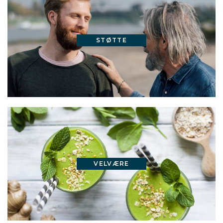
STØTTE
VELVÆRE