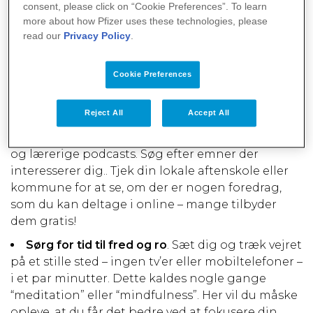
sjovt imens. Aktiviteter, såsom at læse en bog,
consent, please click on “Cookie Preferences”. To learn
lytte til en lydbog eller lave et puslespil, kan være
more about how Pfizer uses these technologies, please
lige det, du har brug for til at komme af med det
read our
Privacy Policy
.
dårlige humør eller holde tankerne beskæftiget,
mens du er i behandling. Du kan søge efter
Cookie Preferences
”gratis spil” på internettet og finde adgang til en
række spil, så du kan holde tankerne beskæftiget.
Reject All
Accept All
Overvej også at lytte til podcasts. Der er mange
forskellige, og du kan finde både underholdende
og lærerige podcasts. Søg efter emner der
interesserer dig.. Tjek din lokale aftenskole eller
kommune for at se, om der er nogen foredrag,
som du kan deltage i online – mange tilbyder
dem gratis!
Sørg for tid til fred og ro
. Sæt dig og træk vejret
på et stille sted – ingen tv’er eller mobiltelefoner –
i et par minutter. Dette kaldes nogle gange
“meditation” eller “mindfulness”. Her vil du måske
opleve, at du får det bedre ved at fokusere din