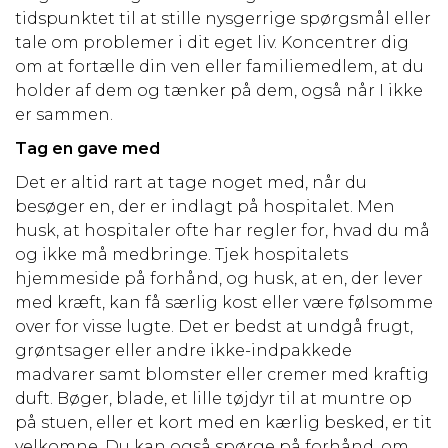
tidspunktet til at stille nysgerrige spørgsmål eller
tale om problemer i dit eget liv. Koncentrer dig
om at fortælle din ven eller familiemedlem, at du
holder af dem og tænker på dem, også når I ikke
er sammen.
Tag en gave med
Det er altid rart at tage noget med, når du
besøger en, der er indlagt på hospitalet. Men
husk, at hospitaler ofte har regler for, hvad du må
og ikke må medbringe. Tjek hospitalets
hjemmeside på forhånd, og husk, at en, der lever
med kræft, kan få særlig kost eller være følsomme
over for visse lugte. Det er bedst at undgå frugt,
grøntsager eller andre ikke-indpakkede
madvarer samt blomster eller cremer med kraftig
duft. Bøger, blade, et lille tøjdyr til at muntre op
på stuen, eller et kort med en kærlig besked, er tit
velkomne. Du kan også spørge på forhånd, om