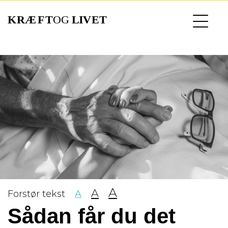
Gå
til
hovedindhold
A
A
Forstør tekst
A
Sådan får du det