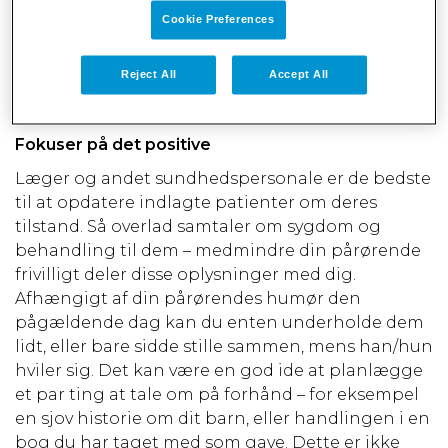
husk, at en hospitalsindlæggelse kan være
Cookie Preferences
trættende. Det er fint at kigge forbi i kort tid –
bare 10 eller 15 minutter. Brug din dømmekraft til
Reject All
Accept All
at vurdere din pårørendes energiniveau, før du
beslutter dig for at blive længere.
Fokuser på det positive
Læger og andet sundhedspersonale er de bedste
til at opdatere indlagte patienter om deres
tilstand. Så overlad samtaler om sygdom og
behandling til dem – medmindre din pårørende
frivilligt deler disse oplysninger med dig.
Afhængigt af din pårørendes humør den
pågældende dag kan du enten underholde dem
lidt, eller bare sidde stille sammen, mens han/hun
hviler sig. Det kan være en god ide at planlægge
et par ting at tale om på forhånd – for eksempel
en sjov historie om dit barn, eller handlingen i en
bog du har taget med som gave. Dette er ikke