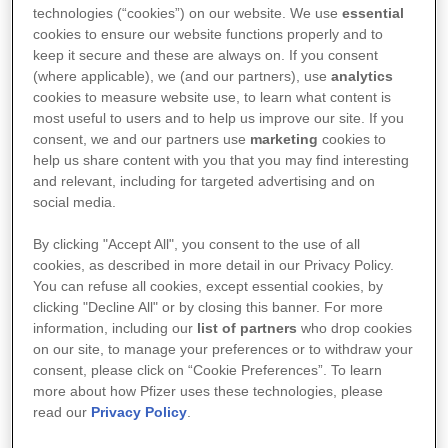
involverer, at en række medlemmer af det
technologies (“cookies”) on our website. We use
essential
sundhedsfaglige personale kommer og går på
cookies to ensure our website functions properly and to
keep it secure and these are always on. If you consent
stuen, og at der er faste tidspunkter for måltider
(where applicable), we (and our partners), use
analytics
og badning. Før du kommer på besøg, skal du
cookies to measure website use, to learn what content is
sørge for at vælge et tidspunkt, hvor din
most useful to users and to help us improve our site. If you
pårørende ikke er i gang med en behandling For
consent, we and our partners use
marketing
cookies to
at forhindre at din pårørende føler sig
help us share content with you that you may find interesting
overvældet, kan det være en god idé at kontakte
and relevant, including for targeted advertising and on
personalet, der står for hans/hendes pleje, for at
social media.
aftale et godt tidspunkt at komme på besøg, så
By clicking "Accept All", you consent to the use of all
din pårørende ikke får for mange besøgende på
cookies, as described in more detail in our Privacy Policy.
én gang. Sørg for at bekræfte på selve
You can refuse all cookies, except essential cookies, by
besøgsdagen, og tjek at din pårørende stadig
clicking "Decline All" or by closing this banner. For more
har lyst til at få besøg.
information, including our
list of partners
who drop cookies
on our site, to manage your preferences or to withdraw your
Bliv ikke for længe
consent, please click on “Cookie Preferences”. To learn
Under en hospitalsindlæggelse er det
more about how Pfizer uses these technologies, please
read our
Privacy Policy
.
altafgørende at fokusere på, at patienten får det
bedre. Støttebesøg spiller en vigtig rolle, men