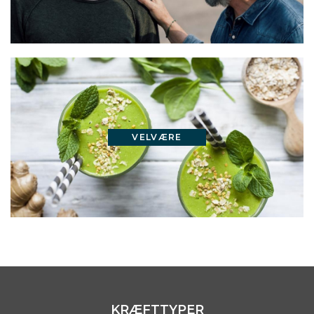
VELVÆRE
KRÆFTTYPER