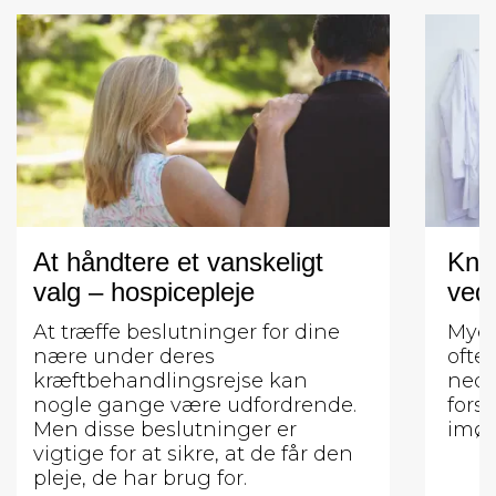
At håndtere et vanskeligt
Kno
valg – hospicepleje
ved
At træffe beslutninger for dine
Myel
nære under deres
ofte
kræftbehandlingsrejse kan
nedb
nogle gange være udfordrende.
fors
Men disse beslutninger er
imød
vigtige for at sikre, at de får den
pleje, de har brug for.