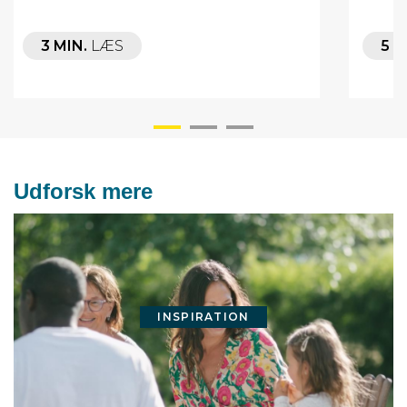
3 MIN.
LÆS
5 M
Udforsk mere
INSPIRATION