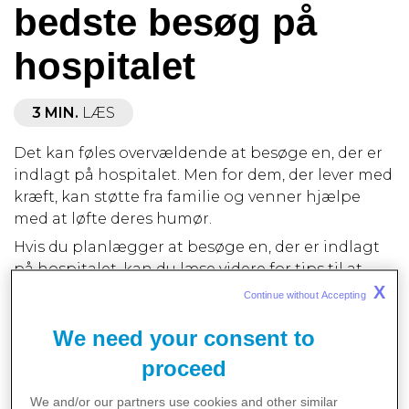
bedste besøg på
hospitalet
3 MIN.
LÆS
Det kan føles overvældende at besøge en, der er
indlagt på hospitalet. Men for dem, der lever med
kræft, kan støtte fra familie og venner hjælpe
med at løfte deres humør.
Hvis du planlægger at besøge en, der er indlagt
på hospitalet, kan du læse videre for tips til at
sikre det bedst mulige besøg.
X
Continue without Accepting 
Planlæg på forhånd
We need your consent to
Uanset hvor nærtstående din ven eller dit
proceed
familiemedlem er, er det vigtigt at planlægge dit
besøg på forhånd. Hospitalsindlæggelser
We and/or our partners use cookies and other similar