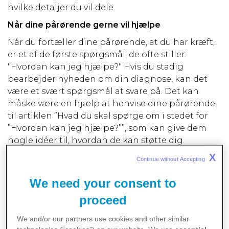
hvilke detaljer du vil dele.
Når dine pårørende gerne vil hjælpe
Når du fortæller dine pårørende, at du har kræft,
er et af de første spørgsmål, de ofte stiller:
"Hvordan kan jeg hjælpe?" Hvis du stadig
bearbejder nyheden om din diagnose, kan det
være et svært spørgsmål at svare på. Det kan
måske være en hjælp at henvise dine pårørende,
til artiklen ”Hvad du skal spørge om i stedet for
”Hvordan kan jeg hjælpe?””, som kan give dem
nogle idéer til, hvordan de kan støtte dig.
X
Det vigtigste er, at du og dine pårørende
Continue without Accepting 
kommunikerer åbent og ærligt om dine behov.
We need your consent to
Hvis du fortæller dem, hvad du har brug for, og
hvad du ikke har brug for, vil det kunne hjælpe
proceed
dem med at yde den rigtige støtte. Prøv så vidt
muligt på at være fleksibel, og forsøg at
We and/or our partners use cookies and other similar