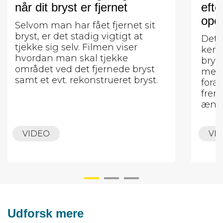
når dit bryst er fjernet
efte
oper
Selvom man har fået fjernet sit
bryst, er det stadig vigtigt at
Det e
tjekke sig selv. Filmen viser
kend
hvordan man skal tjekke
brys
området ved det fjernede bryst
medf
samt et evt. rekonstrueret bryst.
fora
frem
ændr
VIDEO
VI
Udforsk mere