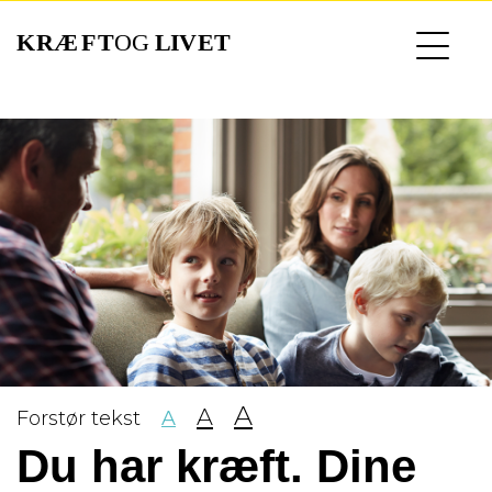
Gå
til
hovedindhold
A
A
Forstør tekst
A
Du har kræft. Dine