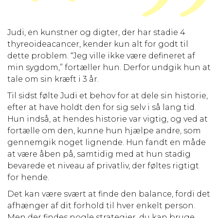
Judi, en kunstner og digter, der har stadie 4
thyreoideacancer, kender kun alt for godt til
dette problem. “Jeg ville ikke være defineret af
min sygdom,” fortæller hun. Derfor undgik hun at
tale om sin kræft i 3 år.
Til sidst følte Judi et behov for at dele sin historie,
efter at have holdt den for sig selv i så lang tid.
Hun indså, at hendes historie var vigtig, og ved at
fortælle om den, kunne hun hjælpe andre, som
gennemgik noget lignende. Hun fandt en måde
at være åben på, samtidig med at hun stadig
bevarede et niveau af privatliv, der føltes rigtigt
for hende.
Det kan være svært at finde den balance, fordi det
afhænger af dit forhold til hver enkelt person.
Men der findes nogle strategier, du kan bruge,