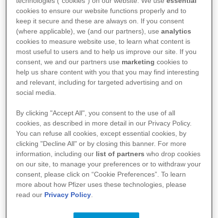
technologies (“cookies”) on our website. We use
essential
opmuntre dine pårørende til at gøre det samme.
cookies to ensure our website functions properly and to
Når folk siger for meget
keep it secure and these are always on. If you consent
(where applicable), we (and our partners), use
analytics
Venner, familie, kolleger og bekendte kan have
cookies to measure website use, to learn what content is
meget forskellige reaktioner, når du fortæller
most useful to users and to help us improve our site. If you
dem, at du har kræft. Nogle mennesker ved ikke
consent, we and our partners use
marketing
cookies to
helt, hvad de skal sige. Nogle vælger deres ord
help us share content with you that you may find interesting
med omhu. Men andre kan sige for meget eller
and relevant, including for targeted advertising and on
social media.
stille spørgsmål, der gør dig ubehageligt til
mode.
By clicking "Accept All", you consent to the use of all
Selvom det er vigtigt at forsøge at være åben
cookies, as described in more detail in our Privacy Policy.
omkring, hvordan du har det med din kræft, og
You can refuse all cookies, except essential cookies, by
clicking "Decline All" or by closing this banner. For more
opmuntre dem, der står dig nærmest, til at gøre
information, including our
list of partners
who drop cookies
det samme, er det lige så vigtigt at sætte nogle
on our site, to manage your preferences or to withdraw your
grænser.
consent, please click on “Cookie Preferences”. To learn
Når du fortæller folk om din diagnose, kan du
more about how Pfizer uses these technologies, please
read our
Privacy Policy
.
opleve, at du besvarer de samme spørgsmål igen
og igen, f.eks. om hvilken type kræft du har, hvilke