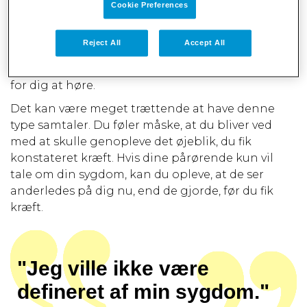
behandlinger du får, eller hvad du kan forvente.
Cookie Preferences
Måske stiller de spørgsmål om andre personlige
oplysninger, som du muligvis ikke har lyst til at
Reject All
Accept All
dele, eller de giver udtryk for deres egen frygt og
bekymringer om din kræft, hvilket kan være svært
for dig at høre.
Det kan være meget trættende at have denne
type samtaler. Du føler måske, at du bliver ved
med at skulle genopleve det øjeblik, du fik
konstateret kræft. Hvis dine pårørende kun vil
tale om din sygdom, kan du opleve, at de ser
anderledes på dig nu, end de gjorde, før du fik
kræft.
"Jeg ville ikke være
defineret af min sygdom."