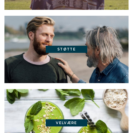
STØTTE
VELVÆRE