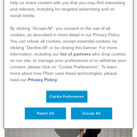
Trappegang med skammel eller bøger
help us share content with you that you may find interesting
and relevant, including for targeted advertising and on
social media.
By clicking "Accept All", you consent to the use of all
cookies, as described in more detail in our Privacy Policy.
You can refuse all cookies, except essential cookies, by
clicking "Decline All" or by closing this banner. For more
Play
information, including our
list of partners
who drop cookies
on our site, to manage your preferences or to withdraw your
consent, please click on “Cookie Preferences”. To learn
more about how Pfizer uses these technologies, please
read our
Privacy Policy
.
Rygliggende øvelse for ryggen
Video
Cookie Preferences
Reject All
Accept All