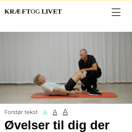
Gå
til
hovedindhold
A
A
Forstør tekst
A
Øvelser til dig der