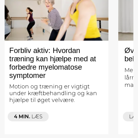
Forbliv aktiv: Hvordan
Øvel
træning kan hjælpe med at
beha
forbedre myelomatose
Med 
symptomer
lårm
mave
Motion og træning er vigtigt
under kræftbehandling og kan
hjælpe til øget velvære.
4 MIN.
LÆS
LÆ