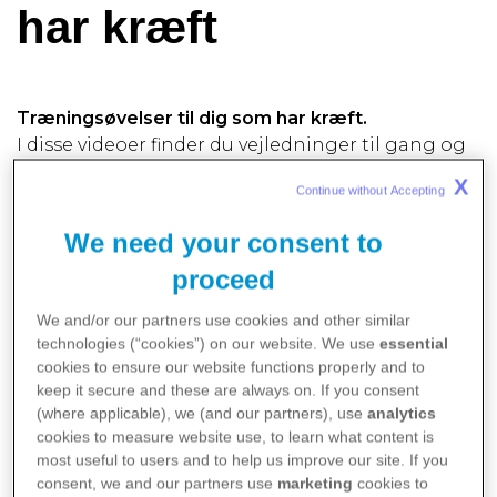
har kræft
Træningsøvelser til dig som har kræft.
I disse videoer finder du vejledninger til gang og
trappe træning for styrkelse af rygmuskler,
X
Continue without Accepting 
mavemuskler samt din generelle fysiske funktion.
Fysisk træning kan være positivt for mange
We need your consent to
kræftpatienter. Det styrker kroppen før eller efter
proceed
et behandlingsforløb – og mange oplever også,
at det klarer eventuelle negative tanker.
We and/or our partners use cookies and other similar
Disse korte og simple træningsfilm er udarbejdet
technologies (“cookies”) on our website. We use
essential
cookies to ensure our website functions properly and to
med to fysioterapeuter, og kan bruges, uanset
keep it secure and these are always on. If you consent
hvilken kræfttype du har.
(where applicable), we (and our partners), use
analytics
cookies to measure website use, to learn what content is
Alle øvelser kan laves i hjemmet.
most useful to users and to help us improve our site. If you
consent, we and our partners use
marketing
cookies to