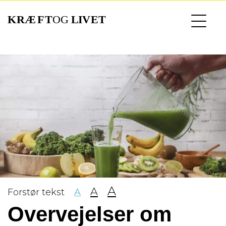
Gå
til
hovedindhold
A
A
Forstør tekst
A
Overvejelser om