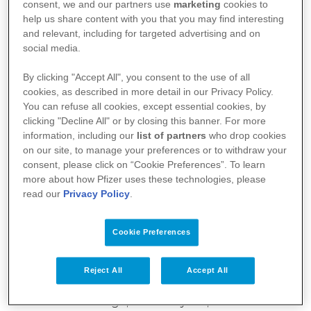
Sørg for at få væske nok. Drik mindst 8-10 glas
consent, we and our partners use
marketing
cookies to
væske om dagen.
help us share content with you that you may find interesting
and relevant, including for targeted advertising and on
Indtagelse af varme væsker kan hjælpe med at
social media.
stimulere afføringen.
By clicking "Accept All", you consent to the use of all
Indtag fødevarer, der er rige på kostfibre,
cookies, as described in more detail in our Privacy Policy.
såsom klid, fuldkornsbrød, ris,
You can refuse all cookies, except essential cookies, by
morgenmadsprodukter og pasta samt frisk frugt
clicking "Decline All" or by closing this banner. For more
og grøntsager, bønner og nødder.
information, including our
list of partners
who drop cookies
on our site, to manage your preferences or to withdraw your
Hvis luft i maven er et problem, skal du
consent, please click on “Cookie Preferences”. To learn
begrænse indtagelse af fødevarer såsom
more about how Pfizer uses these technologies, please
sodavand, broccoli, blomkål, kål, ærter, bønner,
read our
Privacy Policy
.
løg og rå peberfrugter, der giver luft i
maven. Undgå også at sluge luft ved at begrænse
Cookie Preferences
brug af sugerør eller tyggegummi.
Hold dig aktiv. En kort gåtur kan hjælpe med at
Reject All
Accept All
behandle og forebygge forstoppelse.
Tal med din læge, hvis du synes, at