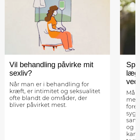
Vil behandling påvirke mit
Spør
sexliv?
læge
ved 
Når man er i behandling for
kræft, er intimitet og seksualitet
Måle
ofte blandt de områder, der
meta
bliver påvirket mest.
fore
sygd
samt
og b
kan 