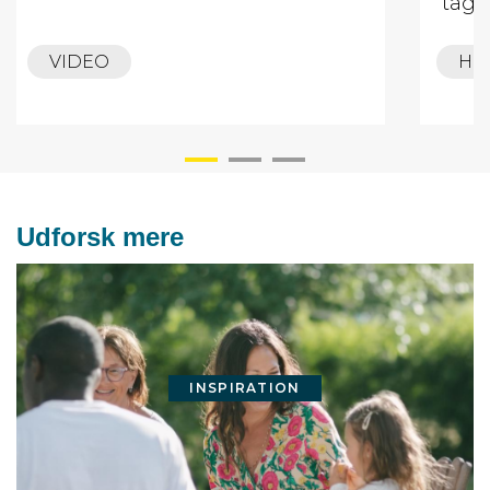
tage
VIDEO
HE
Udforsk mere
INSPIRATION