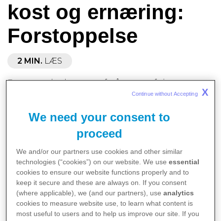
kost og ernæring:
Forstoppelse
2 MIN.
LÆS
Forstoppelse kan være forårsaget af visse
X
kræftbehandlinger samt af kvalme og
Continue without Accepting 
smertestillende medicin, kostændringer eller et
We need your consent to
fald i dit sædvanlige
aktivitetsniveau. Forstoppelse forekommer, når
proceed
afføringen bliver hård, tør og svær at komme af
We and/or our partners use cookies and other similar
med. Dine afføringer kan være mindre hyppige,
technologies (“cookies”) on our website. We use
essential
smertefulde og ledsaget af mavesmerter, luft i
cookies to ensure our website functions properly and to
maven eller blod i afføringen. Du kan føle dig
keep it secure and these are always on. If you consent
oppustet og have kvalme.
(where applicable), we (and our partners), use
analytics
cookies to measure website use, to learn what content is
Tips til personer, der oplever forstoppelse
:
most useful to users and to help us improve our site. If you