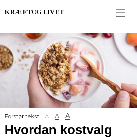
Gå
til
hovedindhold
A
A
Forstør tekst
A
Hvordan kostvalg