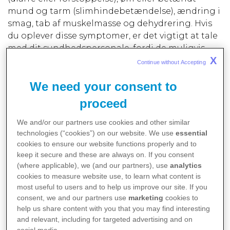
mund og tarm (slimhindebetændelse), ændring i
smag, tab af muskelmasse og dehydrering. Hvis
du oplever disse symptomer, er det vigtigt at tale
med dit sundhedspersonale, fordi de muligvis
X
kan foretage ændringer i din behandling, der
Continue without Accepting 
gør det mere komfortabelt. Ændringer i din kost
We need your consent to
kan også reducere disse symptomer:
proceed
Kvalme: Prøv at spise små, hyppige måltider og
undgå fed eller stegt mad.
We and/or our partners use cookies and other similar
Appetitløshed: Det er vigtigt at drikke nok
technologies (“cookies”) on our website. We use
essential
vand og andre væsker.
cookies to ensure our website functions properly and to
keep it secure and these are always on. If you consent
Forstoppelse: Øg dit væske- og fiberindtag.
(where applicable), we (and our partners), use
analytics
cookies to measure website use, to learn what content is
Du bør tale med dit sundhedspersonale, hvis du
most useful to users and to help us improve our site. If you
tager ny medicin eller overvejer at tage vitamin-
consent, we and our partners use
marketing
cookies to
eller mineraltilskud. Nogle kosttilskud, der var ok
help us share content with you that you may find interesting
and relevant, including for targeted advertising and on
at tage før en diagnose af myelomatose, kan