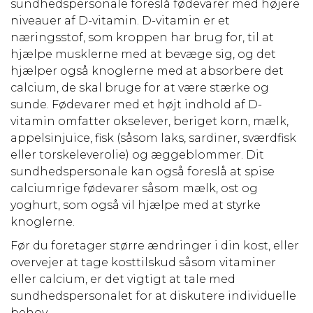
sundhedspersonale foreslå fødevarer med højere
niveauer af D-vitamin. D-vitamin er et
næringsstof, som kroppen har brug for
,
til at
hjælpe musklerne med at bevæge sig, og det
hjælper også knoglerne med at absorbere det
calcium, de skal bruge for at være stærke og
sunde. Fødevarer med et højt indhold af D-
vitamin omfatter okselever, beriget korn, mælk,
appelsinjuice, fisk (såsom laks, sardiner, sværdfisk
eller torskeleverolie) og æggeblommer. Dit
sundhedspersonale kan også foreslå at spise
calciumrige fødevarer såsom mælk, ost og
yoghurt, som også vil hjælpe med at styrke
knoglerne.
Før du foretager større ændringer i din kost, eller
overvejer at tage kosttilskud såsom vitaminer
eller calcium, er det vigtigt at tale med
sundhedspersonalet for at diskutere individuelle
behov.