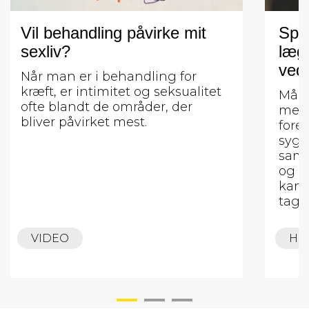
Vil behandling påvirke mit
Spør
sexliv?
læge
ved 
Når man er i behandling for
kræft, er intimitet og seksualitet
Måle
ofte blandt de områder, der
meta
bliver påvirket mest.
fore
sygd
samt
og b
kan 
tage
VIDEO
HE