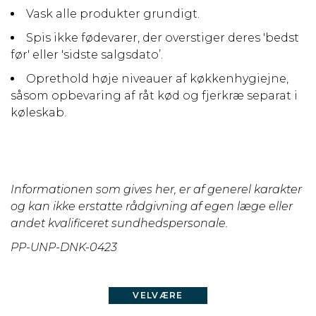
Vask alle produkter grundigt.
Spis ikke fødevarer, der overstiger deres 'bedst
før' eller 'sidste salgsdato’.
Oprethold høje niveauer af køkkenhygiejne,
såsom opbevaring af råt kød og fjerkræ separat i
køleskab.
Informationen som gives her, er af generel karakter
og kan ikke erstatte rådgivning af egen læge eller
andet kvalificeret sundhedspersonale.
PP-UNP-DNK-0423
VELVÆRE