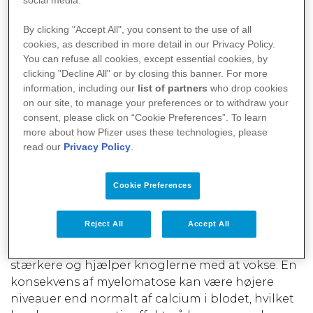
social media.
muligvis ikke anbefales efter.
By clicking "Accept All", you consent to the use of all
cookies, as described in more detail in our Privacy Policy.
2. Lindring af symptomer på myelomatose ved
You can refuse all cookies, except essential cookies, by
hjælp af kost
clicking "Decline All" or by closing this banner. For more
information, including our
list of partners
who drop cookies
Hos patienter med myelomatose er der et højt
on our site, to manage your preferences or to withdraw your
niveau af skadelige plasmaceller i knoglemarven.
consent, please click on “Cookie Preferences”. To learn
Disse celler øger produktionen af ​​et protein
more about how Pfizer uses these technologies, please
kaldet 'M-protein', som ofte fører til høje
read our
Privacy Policy
.
calciumniveauer, nyresygdomme, anæmi og
svage knogler.
Cookie Preferences
Højt calcium
Reject All
Accept All
Calcium er et mineral, der gør knoglerne
stærkere og hjælper knoglerne med at vokse. En
konsekvens af myelomatose kan være højere
niveauer end normalt af calcium i blodet, hvilket