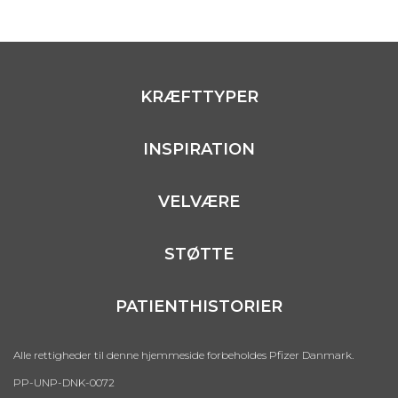
KRÆFTTYPER
INSPIRATION
VELVÆRE
STØTTE
PATIENTHISTORIER
Alle rettigheder til denne hjemmeside forbeholdes Pfizer Danmark.
PP-UNP-DNK-0072