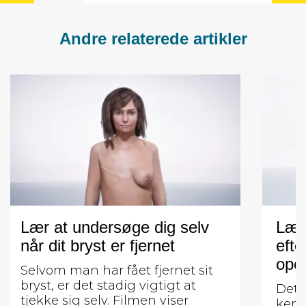
Andre relaterede artikler
Lær at undersøge dig selv
Lær
når dit bryst er fjernet
efte
oper
Selvom man har fået fjernet sit
bryst, er det stadig vigtigt at
Det e
tjekke sig selv. Filmen viser
kend