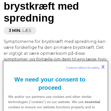
brystkræft med
spredning
3 MIN.
LÆS
Symptomerne for brystkræft med spredning kan
være forskellige fra den primære brystkræft. Det
er vigtigt at være opmærksom på disse
symptomer, og fortælle om dem til ens læge, hvis
de opstår.
X
Continue without Accepting 
Efter behandling med kirurgi, røntgen, og/eller
We need your consent to
systemisk behandling af en tidlig brystkræft, kan
kræften komme tilbage
. Dette sker, når
proceed
kræftceller bevæger sig fra brystet til andre dele i
kroppen, hvor de danner nye knuder, også kaldet
We and/or our partners use cookies and other similar
technologies (“cookies”) on our website. We use
essential
metastaser. Selvom kræftcellerne befinder sig
cookies to ensure our website functions properly and to
andre steder end i brystet, er de stadig at