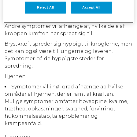
Tab af appetit
Reject All
Accept All
Træthedsfølelse
Andre symptomer vil afhænge af, hvilke dele af
kroppen kræften har spredt sig til.
Brystkræft spreder sig hyppigt til knoglerne, men
det kan også være til lungerne og leveren.
Symptomer på de hyppigste steder for
spredning:
Hjernen:
Symptomer vil i høj grad afhænge ad hvilke
områder af hjernen, der er ramt af kræften.
Mulige symptomer omfatter hovedpine, kvalme,
træthed, opkastninger, svaghed, forvirring,
hukommelsestab, taleproblemer og
krampeanfald.
Lungerne: