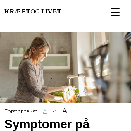
Gå
til
hovedindhold
A
A
Forstør tekst
A
Symptomer på