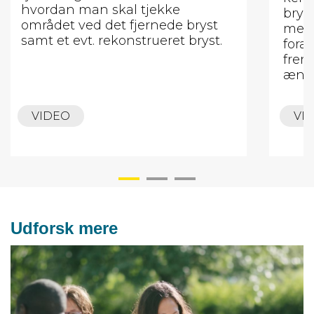
hvordan man skal tjekke
brys
området ved det fjernede bryst
medf
samt et evt. rekonstrueret bryst.
fora
frem
ændr
VIDEO
VI
Udforsk mere