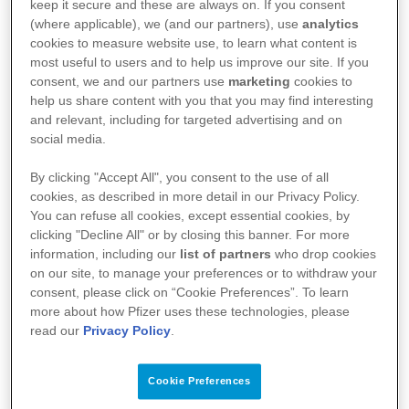
keep it secure and these are always on. If you consent
betragte som brystkræftceller.
(where applicable), we (and our partners), use
analytics
Når dette sker, kaldes sygdommen brystkræft
cookies to measure website use, to learn what content is
med spredning – eller metastatisk brystkræft,
most useful to users and to help us improve our site. If you
consent, we and our partners use
marketing
cookies to
avanceret- eller stadie IV-brystkræft.
help us share content with you that you may find interesting
Ved brystkræft med spredning har kræftceller
and relevant, including for targeted advertising and on
altså spredt sig fra brystet til andre områder i
social media.
kroppen, det kan være til lymfeknuder, lever,
By clicking "Accept All", you consent to the use of all
lunger eller knogler. I nogle tilfælde opdages
cookies, as described in more detail in our Privacy Policy.
brystkræften først i dette stadie.
You can refuse all cookies, except essential cookies, by
Symptomerne for brystkræft med spredning kan
clicking "Decline All" or by closing this banner. For more
information, including our
list of partners
who drop cookies
være forskellige fra den primære brystkræft. Det
on our site, to manage your preferences or to withdraw your
er vigtigt at være opmærksom på disse
consent, please click on “Cookie Preferences”. To learn
symptomer, og fortælle om dem til ens læge, hvis
more about how Pfizer uses these technologies, please
de opstår.
read our
Privacy Policy
.
Symptomer kunne være:
Cookie Preferences
Pludselig vægttab uden grund