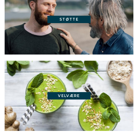
STØTTE
VELVÆRE