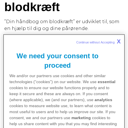
blodkræft
”Din håndbog om blodkræft” er udviklet til, som
en hjælp til dig og dine pårørende.
Håndbogen forklarer nogle af de vigtigste
X
Continue without Accepting 
begreber og fagord, som du kan møde i
forbindelse med et behandlingsforløb for
We need your consent to
blodkræft.
proceed
Der vil også være forklaringer på ord, du kan
støde på, hvis du selv opsøger og læser
We and/or our partners use cookies and other similar
videnskabelige artikler om hæmatology og
technologies (“cookies”) on our website. We use
essential
blodkræft.
cookies to ensure our website functions properly and to
Du kan downloade bogen
her
og have den på
keep it secure and these are always on. If you consent
liggende din egen computer.
(where applicable), we (and our partners), use
analytics
cookies to measure website use, to learn what content is
Se også
de 3 videoer
med Professor Robert
most useful to users and to help us improve our site. If you
Kristensen.
consent, we and our partners use
marketing
cookies to
help us share content with you that you may find interesting
God fornøjelse.