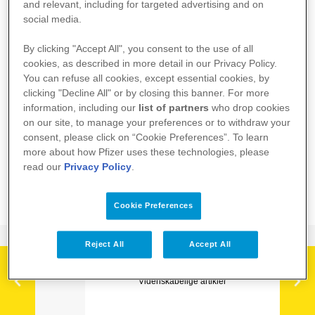
and relevant, including for targeted advertising and on
social media.
By clicking "Accept All", you consent to the use of all
Informationen som gives her er af generel karakter
cookies, as described in more detail in our Privacy Policy.
og kan ikke erstatte rådgivning af egen læge eller
You can refuse all cookies, except essential cookies, by
clicking "Decline All" or by closing this banner. For more
andet kvalificeret sundhedspersonale.
information, including our
list of partners
who drop cookies
PP-UNP-DNK-0532
on our site, to manage your preferences or to withdraw your
consent, please click on “Cookie Preferences”. To learn
STØTTE
PATIENTHISTORIER
more about how Pfizer uses these technologies, please
read our
Privacy Policy
.
Forstå kræft
Studier og forsøg
Cookie Preferences
Hæfter
Myelomatose
Reject All
Accept All
STØTTE
Videnskabelige artikler