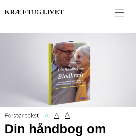
Gå
til
hovedindhold
A
A
Forstør tekst
A
Din håndbog om