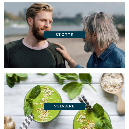
STØTTE
VELVÆRE