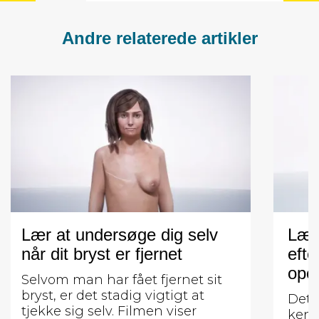
Andre relaterede artikler
Lær at undersøge dig selv
Lær
når dit bryst er fjernet
efte
oper
Selvom man har fået fjernet sit
bryst, er det stadig vigtigt at
Det e
tjekke sig selv. Filmen viser
kend