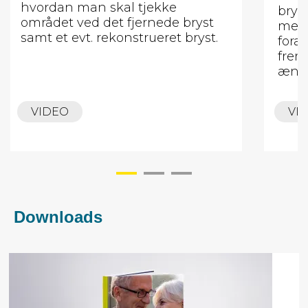
hvordan man skal tjekke
brys
området ved det fjernede bryst
medf
samt et evt. rekonstrueret bryst.
fora
frem
ændr
VIDEO
VI
Downloads