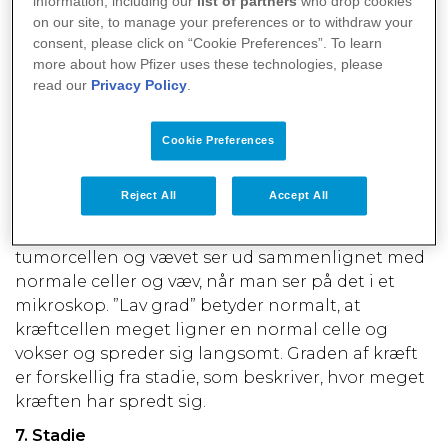
information, including our
list of partners
who drop cookies
kræftceller i biopsien, kan biopsiens også
on our site, to manage your preferences or to withdraw your
consent, please click on “Cookie Preferences”. To learn
fortælle hvilken type kræft der er tale om.
more about how Pfizer uses these technologies, please
5. Kliniske forsøg
read our
Privacy Policy
.
Kliniske forsøg er forskningsstudier, som
involverer mennesker. Gennem kliniske forsøg,
Cookie Preferences
kan læger bestemme hvorvidt nye medicinske
behandlinger er sikre og effektive.
Reject All
Accept All
6. Grad
Graden af kræft er baseret på, hvor forskellig
tumorcellen og vævet ser ud sammenlignet med
normale celler og væv, når man ser på det i et
mikroskop. ”Lav grad” betyder normalt, at
kræftcellen meget ligner en normal celle og
vokser og spreder sig langsomt. Graden af kræft
er forskellig fra stadie, som beskriver, hvor meget
kræften har spredt sig.
7. Stadie