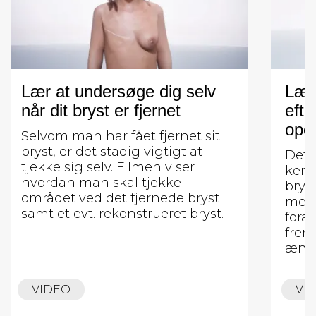
Lær at undersøge dig selv
Lær
når dit bryst er fjernet
efte
oper
Selvom man har fået fjernet sit
bryst, er det stadig vigtigt at
Det e
tjekke sig selv. Filmen viser
kend
hvordan man skal tjekke
brys
området ved det fjernede bryst
medf
samt et evt. rekonstrueret bryst.
fora
frem
ændr
VIDEO
VI