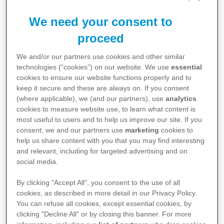
kræftbehandling. Ved at lære disse ord håber vi,
at du får en bedre forståelse af din behandling.
We need your consent to
1. Biomarkører
proceed
Biomarkører relateret til kræft er substanser i
blodet, vævet eller andre kropsvæsker, som kan
We and/or our partners use cookies and other similar
blive brugt til at hjælpe med at finde den rette
technologies (“cookies”) on our website. We use
essential
behandling til den enkelte.
cookies to ensure our website functions properly and to
keep it secure and these are always on. If you consent
2. Godartet
(where applicable), we (and our partners), use
analytics
Hvis en tumor eller vækst er godartet, betyder det
cookies to measure website use, to learn what content is
at den ikke indeholder kræftceller og ikke
most useful to users and to help us improve our site. If you
spreder sig.
consent, we and our partners use
marketing
cookies to
help us share content with you that you may find interesting
3. Ondartet
and relevant, including for targeted advertising and on
En ondartet tumor betyder, at der er fundet
social media.
kræftcellerne i tumoren.
By clicking "Accept All", you consent to the use of all
4. Biopsi
cookies, as described in more detail in our Privacy Policy.
En biopsi er en procedure, som bliver lavet af
You can refuse all cookies, except essential cookies, by
lægen hvor celler eller væv tages ud med en nål
clicking "Decline All" or by closing this banner. For more
og derefter bliver undersøgt. Hvis der er