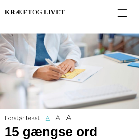
Gå
til
hovedindhold
A
A
Forstør tekst
A
15 gængse ord