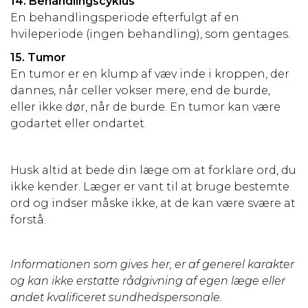
14. Behandlingscyklus
En behandlingsperiode efterfulgt af en
hvileperiode (ingen behandling), som gentages.
15. Tumor
En tumor er en klump af væv inde i kroppen, der
dannes, når celler vokser mere, end de burde,
eller ikke dør, når de burde. En tumor kan være
godartet eller ondartet.
Husk altid at bede din læge om at forklare ord, du
ikke kender. Læger er vant til at bruge bestemte
ord og indser måske ikke, at de kan være svære at
forstå.
Informationen som gives her, er af generel karakter
og kan ikke erstatte rådgivning af egen læge eller
andet kvalificeret sundhedspersonale.